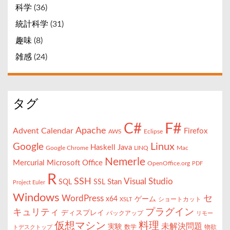
科学
(36)
統計科学
(31)
趣味
(8)
雑感
(24)
タグ
F#
C#
Apache
Advent Calendar
Firefox
AWS
Eclipse
Linux
Google
Haskell
Java
Google Chrome
LINQ
Mac
Nemerle
Mercurial
Microsoft Office
OpenOffice.org
PDF
R
SSH
Visual Studio
Stan
SQL
SSL
Project Euler
Windows
セ
WordPress
x64
ゲーム
ショートカット
XSLT
キュリティ
プラグイン
ディスプレイ
バックアップ
リモー
仮想マシン
料理
未解決問題
実験
数学
物欲
トデスクトップ