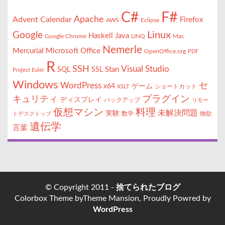
F#
C#
Apache
Advent Calendar
Firefox
AWS
Eclipse
Linux
Google
Haskell
Java
Google Chrome
LINQ
Mac
Nemerle
Mercurial
Microsoft Office
OpenOffice.org
PDF
R
SSH
Visual Studio
Stan
SQL
SSL
Project Euler
Windows
セ
WordPress
x64
ゲーム
ショートカット
XSLT
キュリティ
プラグイン
ディスプレイ
バックアップ
リモー
仮想マシン
料理
未解決問題
実験
数学
物欲
トデスクトップ
遺伝学
言葉
© Copyright 2011 -
捨てられたブログ
Colorbox Theme byTheme Mansion, Proudly Powred by
WordPress