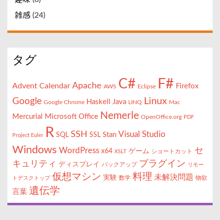
雑感
(24)
タグ
F#
C#
Apache
Advent Calendar
Firefox
AWS
Eclipse
Linux
Google
Haskell
Java
Google Chrome
LINQ
Mac
Nemerle
Mercurial
Microsoft Office
OpenOffice.org
PDF
R
SSH
Visual Studio
Stan
SQL
SSL
Project Euler
Windows
セ
WordPress
x64
ゲーム
ショートカット
XSLT
キュリティ
プラグイン
ディスプレイ
バックアップ
リモー
仮想マシン
料理
未解決問題
実験
数学
物欲
トデスクトップ
遺伝学
言葉