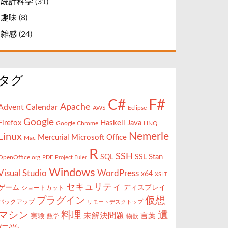
統計科学
(31)
趣味
(8)
雑感
(24)
タグ
F#
C#
Apache
Advent Calendar
AWS
Eclipse
Google
Firefox
Haskell
Java
Google Chrome
LINQ
Nemerle
Linux
Mercurial
Microsoft Office
Mac
R
SSH
Stan
SQL
SSL
OpenOffice.org
PDF
Project Euler
Windows
Visual Studio
WordPress
x64
XSLT
セキュリティ
ゲーム
ディスプレイ
ショートカット
仮想
プラグイン
バックアップ
リモートデスクトップ
遺
マシン
料理
未解決問題
言葉
実験
数学
物欲