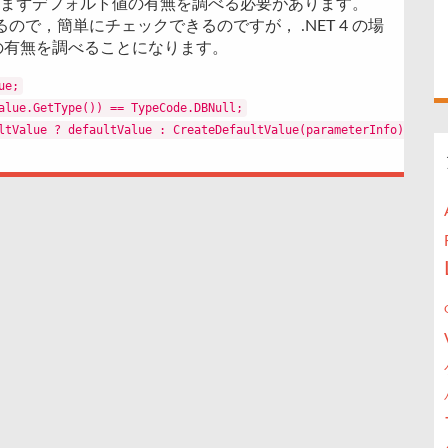
まずデフォルト値の有無を調べる必要があります。
るので，簡単にチェックできるのですが， .NET 4 の場
の有無を調べることになります。
ue;
alue.GetType()) == TypeCode.DBNull;
ltValue ? defaultValue : CreateDefaultValue(parameterInfo) };