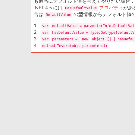
も適当にデフォルト値を与えてやりたい場合，
.NET 4.5 には
プロパティ
があ
HasDefaultValue
合は
の型情報からデフォルト値
DefaultValue
1
var
defaultValue = parameterInfo.DefaultVal
2
var
hasDefaultValue = Type.GetType(defaultV
3
var
parameters =
new
object
[] { hasDefau
4
method.Invoke(obj, parameters);