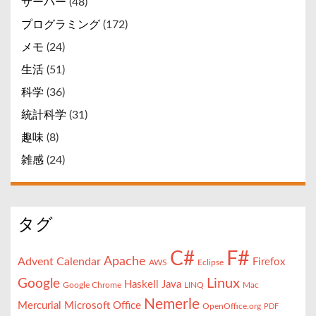
サーバー
(48)
プログラミング
(172)
メモ
(24)
生活
(51)
科学
(36)
統計科学
(31)
趣味
(8)
雑感
(24)
タグ
F#
C#
Apache
Advent Calendar
Firefox
AWS
Eclipse
Linux
Google
Haskell
Java
Google Chrome
LINQ
Mac
Nemerle
Mercurial
Microsoft Office
OpenOffice.org
PDF