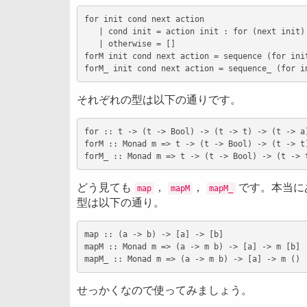
for init cond next action

   | cond init = action init : for (next init) 
   | otherwise = []

forM init cond next action = sequence (for init
それぞれの型は以下の通りです。
for :: t -> (t -> Bool) -> (t -> t) -> (t -> a)
forM :: Monad m => t -> (t -> Bool) -> (t -> t)
どう見ても
，
，
です。本当に
map
mapM
mapM_
型は以下の通り。
map :: (a -> b) -> [a] -> [b]

mapM :: Monad m => (a -> m b) -> [a] -> m [b]

せっかくなので使ってみましょう。