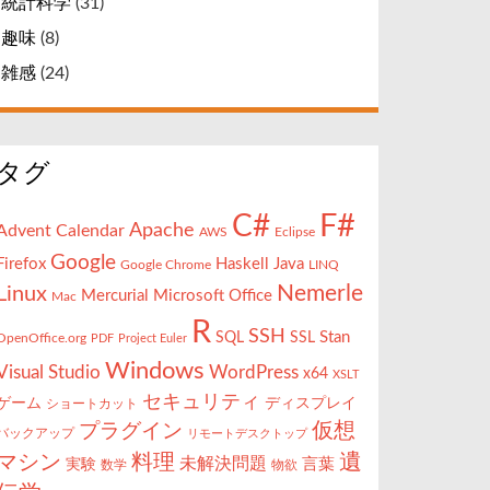
統計科学
(31)
趣味
(8)
雑感
(24)
タグ
F#
C#
Apache
Advent Calendar
AWS
Eclipse
Google
Firefox
Haskell
Java
Google Chrome
LINQ
Nemerle
Linux
Mercurial
Microsoft Office
Mac
R
SSH
Stan
SQL
SSL
OpenOffice.org
PDF
Project Euler
Windows
Visual Studio
WordPress
x64
XSLT
セキュリティ
ゲーム
ディスプレイ
ショートカット
仮想
プラグイン
バックアップ
リモートデスクトップ
遺
マシン
料理
未解決問題
言葉
実験
数学
物欲