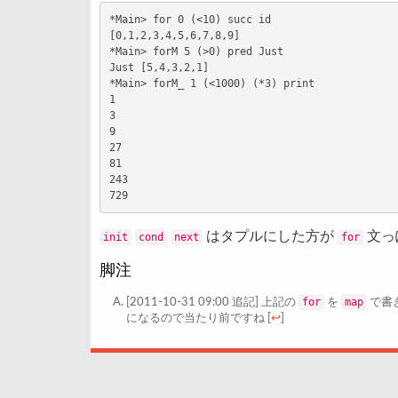
*Main> for 0 (<10) succ id

[0,1,2,3,4,5,6,7,8,9]

*Main> forM 5 (>0) pred Just

Just [5,4,3,2,1]

*Main> forM_ 1 (<1000) (*3) print

1

3

9

27

81

243

はタプルにした方が
文っ
init
cond
next
for
脚注
for
map
[2011-10-31 09:00 追記] 上記の
を
で書
になるので当たり前ですね [
↩
]