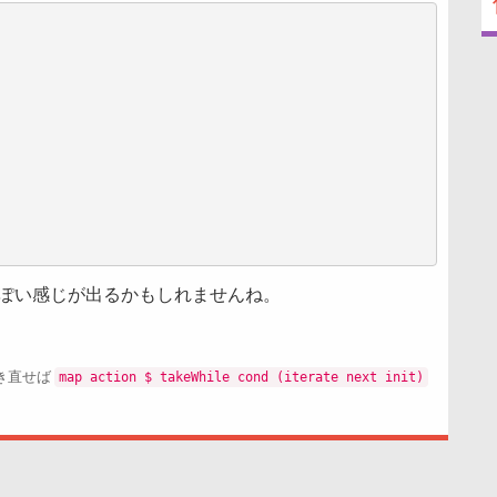
ぽい感じが出るかもしれませんね。
map action $ takeWhile cond (iterate next init)
き直せば