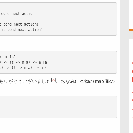
cond next action

 cond next action)

 -> [a]

 -> (t -> m a) -> m [a]

[
A
]
ありがとうございました
。ちなみに本物の map 系の