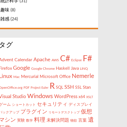
統計科学
(31)
趣味
(8)
雑感
(24)
タグ
F#
C#
Apache
Advent Calendar
AWS
Eclipse
Google
Firefox
Haskell
Java
Google Chrome
LINQ
Nemerle
Linux
Mercurial
Microsoft Office
Mac
R
SSH
Stan
SQL
SSL
OpenOffice.org
PDF
Project Euler
Windows
Visual Studio
WordPress
x64
XSLT
セキュリティ
ゲーム
ディスプレイ
ショートカット
仮想
プラグイン
バックアップ
リモートデスクトップ
遺
マシン
料理
未解決問題
言葉
実験
数学
物欲