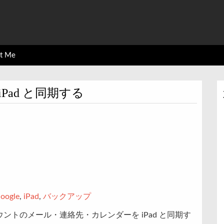
ct Me
iPad と同期する
oogle
,
iPad
,
バックアップ
s アカウントのメール・連絡先・カレンダーを iPad と同期す