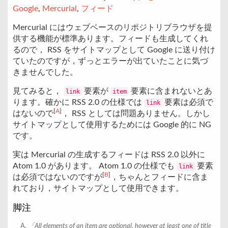
Google
,
Mercurial
,
フィード
Mercurial にはウェブベースのリポジトリブラウザを提
供する機能が標準あります。フィードも生成してくれ
るので， RSS をサイトマップとして Google に送り付け
ていたのですが，ずっとエラーが出ていたことに気づ
きませんでした。
見てみると，
要素が
要素に含まれないとあ
link
item
ります。確かに RSS 2.0 の仕様では
要素は必須で
link
[
A
]
はないので
， RSS としては問題ありません。しかし
サイトマップとして使用するためには Google 的に NG
です。
実は Mercurial の生成するフィードは RSS 2.0 以外に
Atom 1.0 があります。 Atom 1.0 の仕様でも
要素
link
[
B
]
は必須ではないのですが
，ちゃんとフィードに含ま
れており，サイトマップとして使用できます。
脚注
All elements of an item are optional, however at least one of title