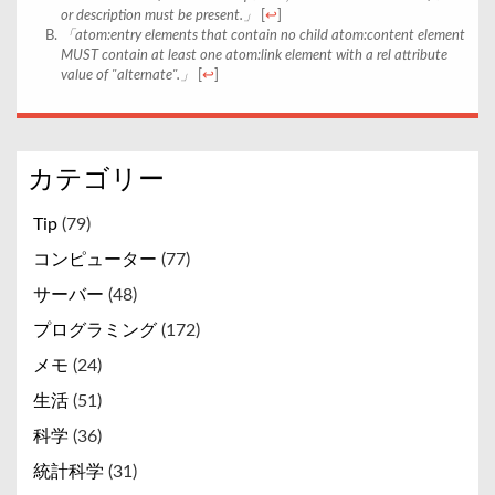
or description must be present.
[
↩
]
atom:entry elements that contain no child atom:content element
MUST contain at least one atom:link element with a rel attribute
value of "alternate".
[
↩
]
カテゴリー
Tip
(79)
コンピューター
(77)
サーバー
(48)
プログラミング
(172)
メモ
(24)
生活
(51)
科学
(36)
統計科学
(31)