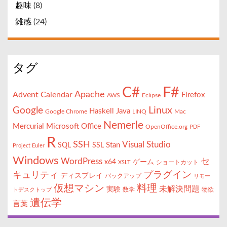
趣味
(8)
雑感
(24)
タグ
F#
C#
Apache
Advent Calendar
Firefox
AWS
Eclipse
Linux
Google
Haskell
Java
Google Chrome
LINQ
Mac
Nemerle
Mercurial
Microsoft Office
OpenOffice.org
PDF
R
SSH
Visual Studio
Stan
SQL
SSL
Project Euler
Windows
セ
WordPress
x64
ゲーム
ショートカット
XSLT
キュリティ
プラグイン
ディスプレイ
バックアップ
リモー
仮想マシン
料理
未解決問題
実験
数学
物欲
トデスクトップ
遺伝学
言葉